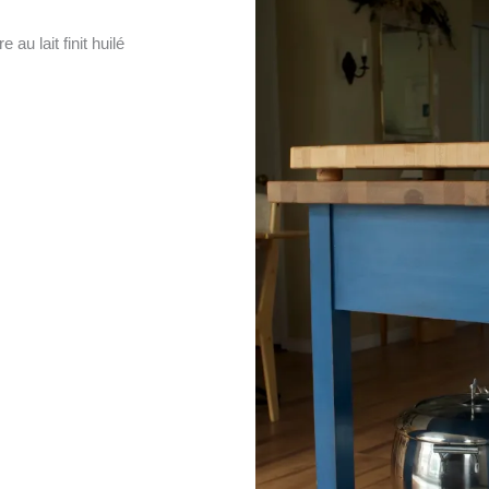
au lait finit huilé